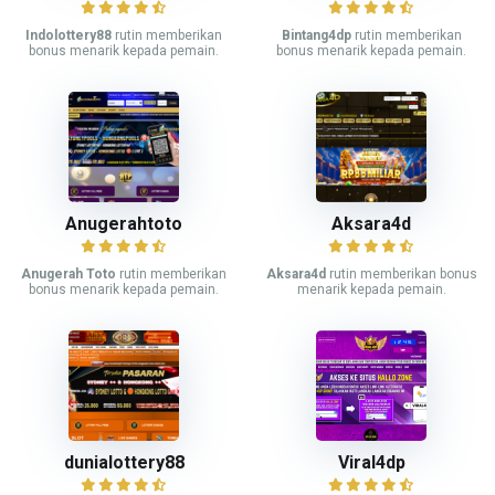
Indolottery88
rutin memberikan
Bintang4dp
rutin memberikan
bonus menarik kepada pemain.
bonus menarik kepada pemain.
Anugerahtoto
Aksara4d
Anugerah Toto
rutin memberikan
Aksara4d
rutin memberikan bonus
bonus menarik kepada pemain.
menarik kepada pemain.
dunialottery88
Viral4dp