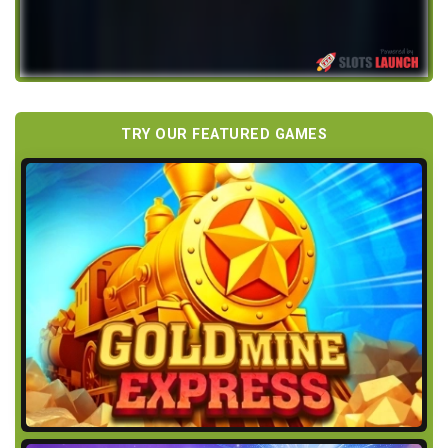
TRY OUR FEATURED GAMES