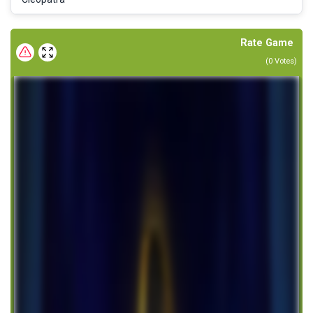
Rate Game
(
0
Votes)