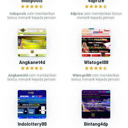
Indopools
4dprize
Indopools
rutin memberikan
4dprize
rutin memberikan bonus
bonus menarik kepada pemain.
menarik kepada pemain.
Angkanet4d
Wlatogel88
Angkanet4d
rutin memberikan
Wlatogel88
rutin memberikan
bonus menarik kepada pemain.
bonus menarik kepada pemain.
Indolottery88
Bintang4dp