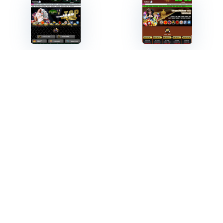
Pelita Toto
Kisaran Toto
Pelita Toto
rutin memberikan
Kisaran Toto
rutin memberikan
bonus menarik kepada pemain.
bonus menarik kepada pemain.
Victory4d
Kisaran 4D
Victory4d rutin memberikan bonus
Kisaran 4D
rutin memberikan
menarik kepada pemain.
bonus menarik kepada pemain.