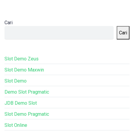
Cari
Cari
Slot Demo Zeus
Slot Demo Maxwin
Slot Demo
Demo Slot Pragmatic
JDB Demo Slot
Slot Demo Pragmatic
Slot Online