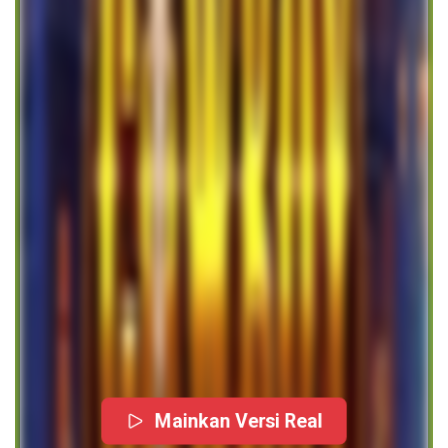
Mainkan Versi Real