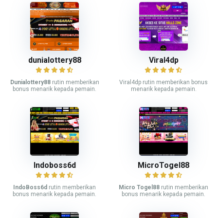
dunialottery88
Viral4dp
Dunialottery88
rutin memberikan
Viral4dp rutin memberikan bonus
bonus menarik kepada pemain.
menarik kepada pemain.
Indoboss6d
MicroTogel88
IndoBoss6d
rutin memberikan
Micro Togel88
rutin memberikan
bonus menarik kepada pemain.
bonus menarik kepada pemain.