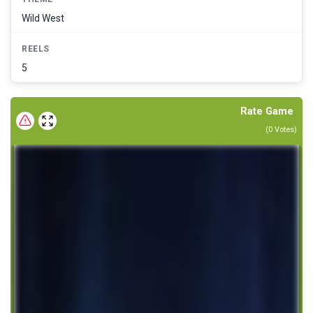
Wild West
REELS
5
Rate Game
(
0
Votes)