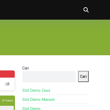
Cari
Cari
LB
Slot Demo Zeus
Slot Demo Maxwin
(
0
Votes)
Slot Demo