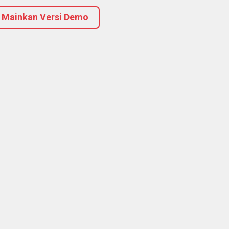
Mainkan Versi Demo