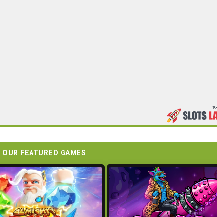
 OUR FEATURED GAMES