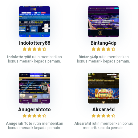
Indolottery88
Bintang4dp
Indolottery88
rutin memberikan
Bintang4dp
rutin memberikan
bonus menarik kepada pemain.
bonus menarik kepada pemain.
Anugerahtoto
Aksara4d
Anugerah Toto
rutin memberikan
Aksara4d
rutin memberikan bonus
bonus menarik kepada pemain.
menarik kepada pemain.