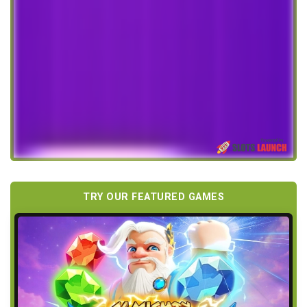
TRY OUR FEATURED GAMES