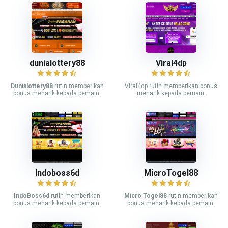
dunialottery88
Viral4dp
Dunialottery88
rutin memberikan
Viral4dp rutin memberikan bonus
bonus menarik kepada pemain.
menarik kepada pemain.
Indoboss6d
MicroTogel88
IndoBoss6d
rutin memberikan
Micro Togel88
rutin memberikan
bonus menarik kepada pemain.
bonus menarik kepada pemain.