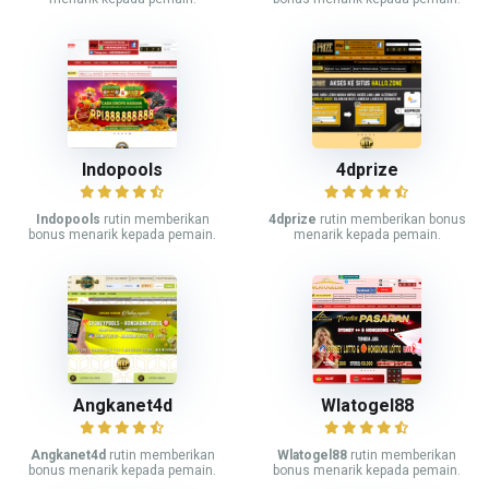
Indopools
4dprize
Indopools
rutin memberikan
4dprize
rutin memberikan bonus
bonus menarik kepada pemain.
menarik kepada pemain.
Angkanet4d
Wlatogel88
Angkanet4d
rutin memberikan
Wlatogel88
rutin memberikan
bonus menarik kepada pemain.
bonus menarik kepada pemain.