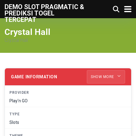
DEMO SLOT PRAGMATIC &
PREDIKSI TOGEL
TERCEPAT
Crystal Hall
Crystal Hall
GAME INFORMATION
SHOW MORE
PROVIDER
Play'n GO
TYPE
Slots
THEME