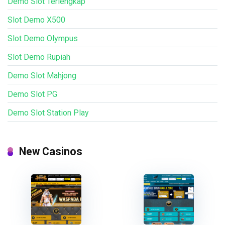
Demo Slot Terlengkap
Slot Demo X500
Slot Demo Olympus
Slot Demo Rupiah
Demo Slot Mahjong
Demo Slot PG
Demo Slot Station Play
New Casinos