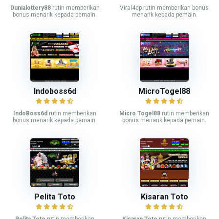
Dunialottery88
rutin memberikan
Viral4dp rutin memberikan bonus
bonus menarik kepada pemain.
menarik kepada pemain.
Indoboss6d
MicroTogel88
IndoBoss6d
rutin memberikan
Micro Togel88
rutin memberikan
bonus menarik kepada pemain.
bonus menarik kepada pemain.
Pelita Toto
Kisaran Toto
Pelita Toto
rutin memberikan
Kisaran Toto
rutin memberikan