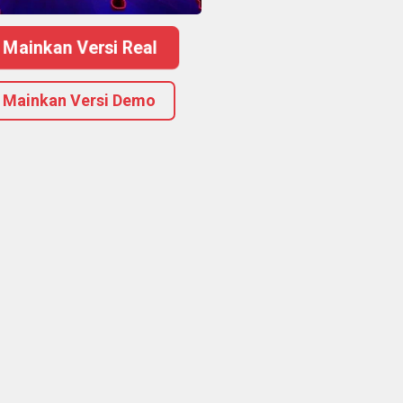
Mainkan Versi Real
Mainkan Versi Demo