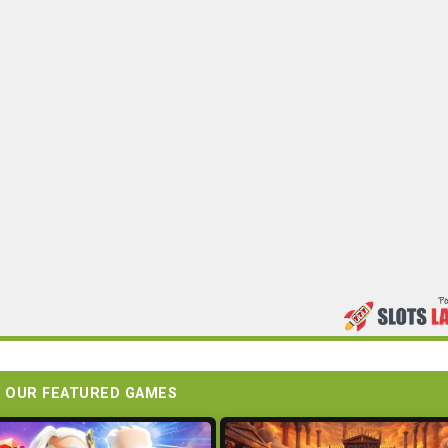
 OUR FEATURED GAMES