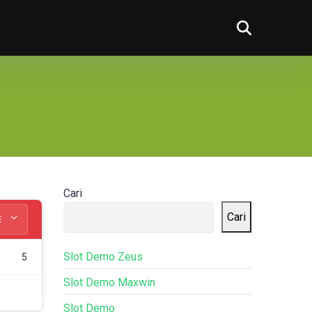
Cari
Cari
E
Slot Demo Zeus
5
Slot Demo Maxwin
Slot Demo