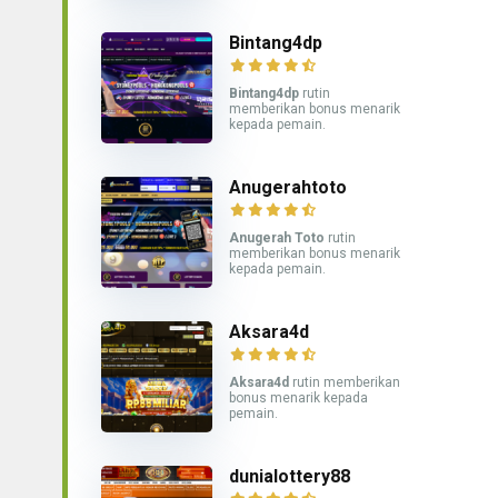
Bintang4dp
Bintang4dp
rutin
memberikan bonus menarik
kepada pemain.
Anugerahtoto
Anugerah Toto
rutin
memberikan bonus menarik
kepada pemain.
Aksara4d
Aksara4d
rutin memberikan
bonus menarik kepada
pemain.
dunialottery88