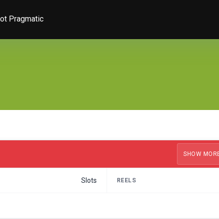
ot Pragmatic
SHOW MOR
Slots
REELS