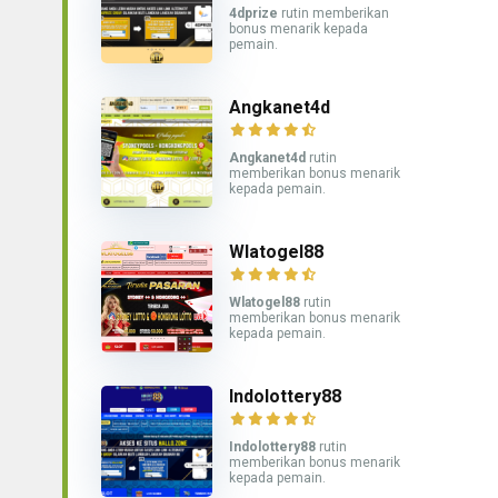
4dprize
rutin memberikan
bonus menarik kepada
pemain.
Angkanet4d
Angkanet4d
rutin
memberikan bonus menarik
kepada pemain.
Wlatogel88
Wlatogel88
rutin
memberikan bonus menarik
kepada pemain.
Indolottery88
Indolottery88
rutin
memberikan bonus menarik
kepada pemain.