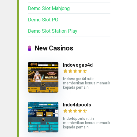
Demo Slot Mahjong
Demo Slot PG
Demo Slot Station Play
New Casinos
Indovegas4d
Indovegas4d
rutin
memberikan bonus menarik
kepada pemain.
Indo4dpools
Indo4dpools
rutin
memberikan bonus menarik
kepada pemain.