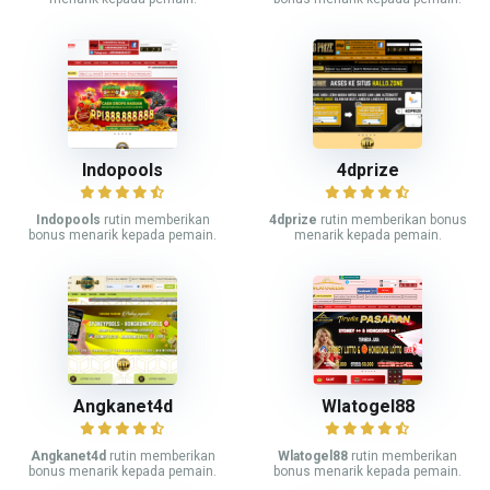
Indopools
4dprize
Indopools
rutin memberikan
4dprize
rutin memberikan bonus
bonus menarik kepada pemain.
menarik kepada pemain.
Angkanet4d
Wlatogel88
Angkanet4d
rutin memberikan
Wlatogel88
rutin memberikan
bonus menarik kepada pemain.
bonus menarik kepada pemain.