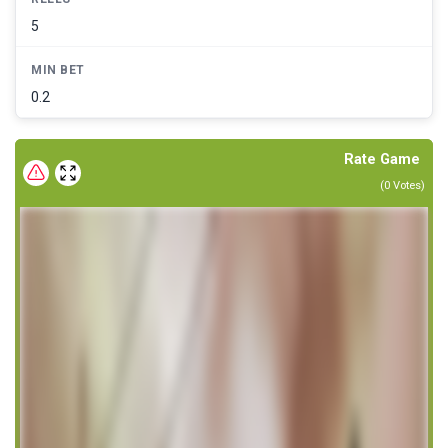
5
MIN BET
0.2
Rate Game
(
0
Votes)