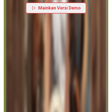
Mainkan Versi Demo