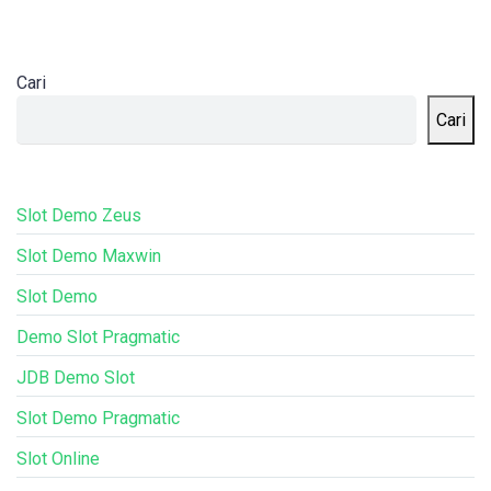
Cari
Cari
Slot Demo Zeus
Slot Demo Maxwin
Slot Demo
Demo Slot Pragmatic
JDB Demo Slot
Slot Demo Pragmatic
Slot Online