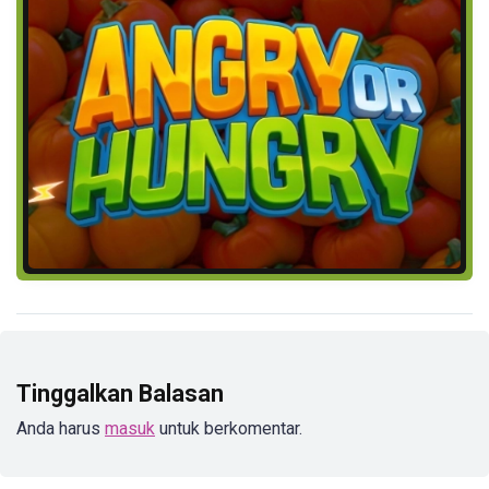
Tinggalkan Balasan
Anda harus
masuk
untuk berkomentar.