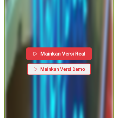
Mainkan Versi Real
Mainkan Versi Demo