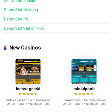
Slot Demo Rupiah
Demo Slot Mahjong
Demo Slot PG
Demo Slot Station Play
New Casinos
Indovegas4d
Indo4dpools
Indovegas4d
rutin memberikan
Indo4dpools
rutin memberikan
bonus menarik kepada pemain.
bonus menarik kepada pemain.