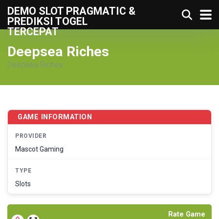
DEMO SLOT PRAGMATIC &
PREDIKSI TOGEL
TERCEPAT
Deepsea Riches
Deepsea Riches
GAME INFORMATION
PROVIDER
Mascot Gaming
TYPE
Slots
Rate Game