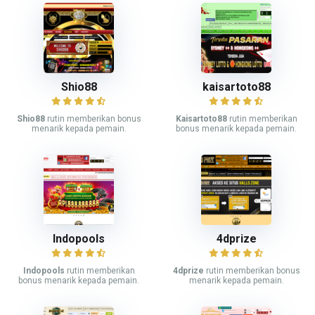
Shio88
kaisartoto88
Shio88
rutin memberikan bonus
Kaisartoto88
rutin memberikan
menarik kepada pemain.
bonus menarik kepada pemain.
Indopools
4dprize
Indopools
rutin memberikan
4dprize
rutin memberikan bonus
bonus menarik kepada pemain.
menarik kepada pemain.