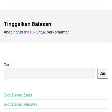
Tinggalkan Balasan
Anda harus
masuk
untuk berkomentar.
Cari
Cari
Slot Demo Zeus
Slot Demo Maxwin