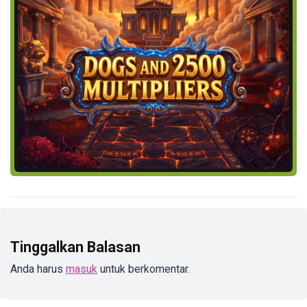
Tinggalkan Balasan
Anda harus
masuk
untuk berkomentar.