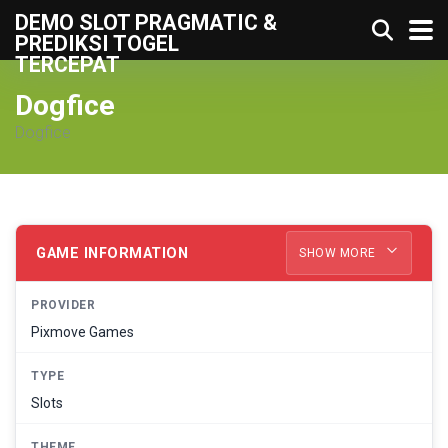
DEMO SLOT PRAGMATIC &
PREDIKSI TOGEL
TERCEPAT
Dogfice
Dogfice
GAME INFORMATION
SHOW MORE
PROVIDER
Pixmove Games
TYPE
Slots
THEME