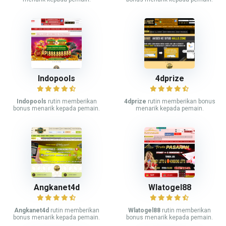
Indopools
4dprize
Indopools
rutin memberikan
4dprize
rutin memberikan bonus
bonus menarik kepada pemain.
menarik kepada pemain.
Angkanet4d
Wlatogel88
Angkanet4d
rutin memberikan
Wlatogel88
rutin memberikan
bonus menarik kepada pemain.
bonus menarik kepada pemain.