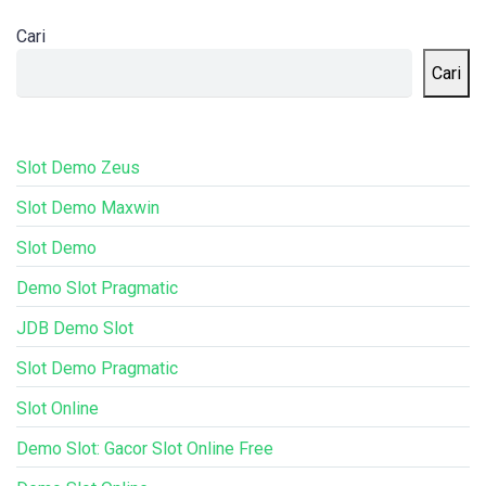
Cari
Cari
Slot Demo Zeus
Slot Demo Maxwin
Slot Demo
Demo Slot Pragmatic
JDB Demo Slot
Slot Demo Pragmatic
Slot Online
Demo Slot: Gacor Slot Online Free