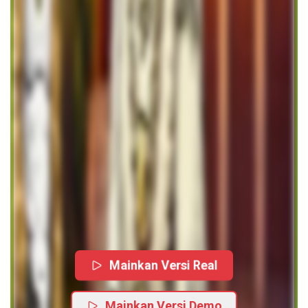
Mainkan Versi Real
Mainkan Versi Demo