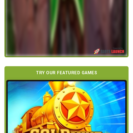
TRY OUR FEATURED GAMES