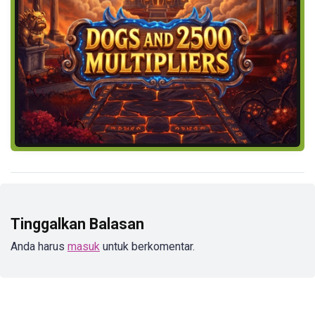
Tinggalkan Balasan
Anda harus
masuk
untuk berkomentar.