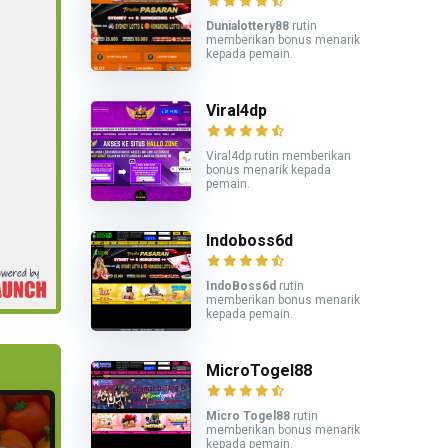
Dunialottery88
rutin
memberikan bonus menarik
kepada pemain.
Viral4dp
Viral4dp rutin memberikan
bonus menarik kepada
pemain.
Indoboss6d
IndoBoss6d
rutin
memberikan bonus menarik
kepada pemain.
MicroTogel88
Micro Togel88
rutin
memberikan bonus menarik
kepada pemain.