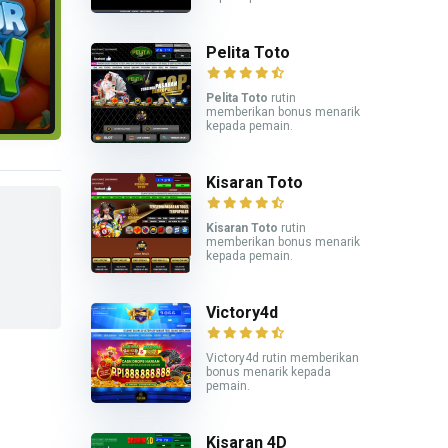
Pelita Toto
Pelita Toto
rutin
memberikan bonus menarik
kepada pemain.
Kisaran Toto
Kisaran Toto
rutin
memberikan bonus menarik
kepada pemain.
Victory4d
Victory4d rutin memberikan
bonus menarik kepada
pemain.
Kisaran 4D