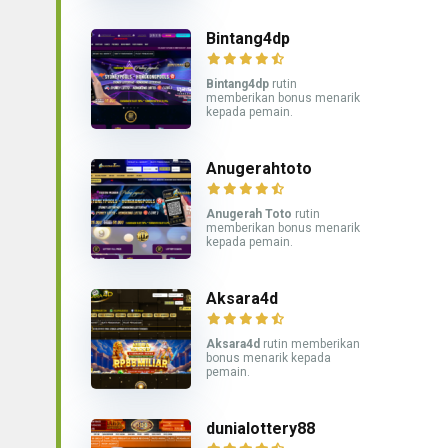
Bintang4dp
Bintang4dp
rutin
memberikan bonus menarik
kepada pemain.
Anugerahtoto
Anugerah Toto
rutin
memberikan bonus menarik
kepada pemain.
Aksara4d
Aksara4d
rutin memberikan
bonus menarik kepada
pemain.
dunialottery88