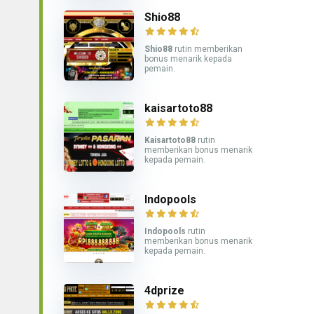
Shio88
Shio88
rutin memberikan
bonus menarik kepada
pemain.
kaisartoto88
Kaisartoto88
rutin
memberikan bonus menarik
kepada pemain.
Indopools
Indopools
rutin
memberikan bonus menarik
kepada pemain.
4dprize