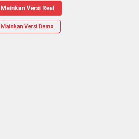
Mainkan Versi Real
Mainkan Versi Demo