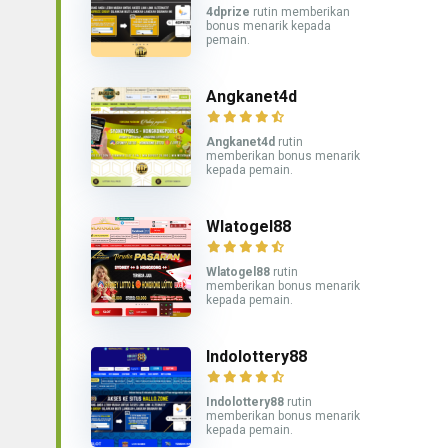
4dprize
rutin memberikan
bonus menarik kepada
pemain.
Angkanet4d
Angkanet4d
rutin
memberikan bonus menarik
kepada pemain.
Wlatogel88
Wlatogel88
rutin
memberikan bonus menarik
kepada pemain.
Indolottery88
Indolottery88
rutin
memberikan bonus menarik
kepada pemain.