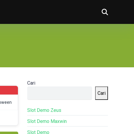
Cari
Cari
loween
Slot Demo Zeus
Slot Demo Maxwin
Slot Demo