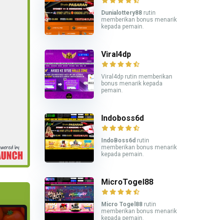
Dunialottery88
rutin
memberikan bonus menarik
kepada pemain.
Viral4dp
Viral4dp rutin memberikan
bonus menarik kepada
pemain.
Indoboss6d
IndoBoss6d
rutin
memberikan bonus menarik
kepada pemain.
MicroTogel88
Micro Togel88
rutin
memberikan bonus menarik
kepada pemain.