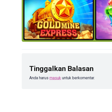
Tinggalkan Balasan
Anda harus
masuk
untuk berkomentar.