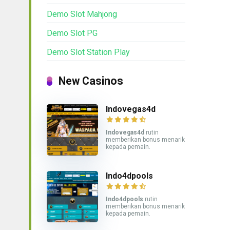
Demo Slot Mahjong
Demo Slot PG
Demo Slot Station Play
New Casinos
Indovegas4d
Indovegas4d
rutin
memberikan bonus menarik
kepada pemain.
Indo4dpools
Indo4dpools
rutin
memberikan bonus menarik
kepada pemain.