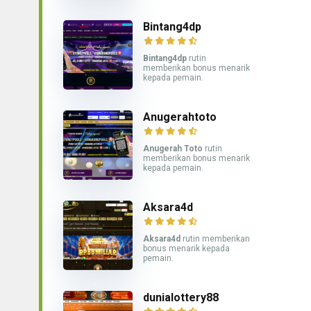
Bintang4dp
Bintang4dp
rutin
memberikan bonus menarik
kepada pemain.
Anugerahtoto
Anugerah Toto
rutin
memberikan bonus menarik
kepada pemain.
Aksara4d
Aksara4d
rutin memberikan
bonus menarik kepada
pemain.
dunialottery88