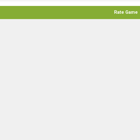
Rate Game