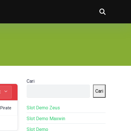
Cari
Cari
E
Slot Demo Zeus
Pirate
Slot Demo Maxwin
Slot Demo