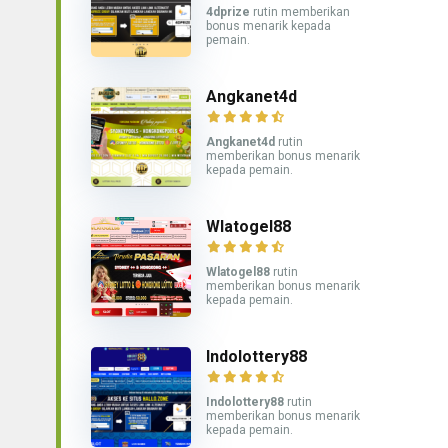
4dprize
rutin memberikan
bonus menarik kepada
pemain.
Angkanet4d
Angkanet4d
rutin
memberikan bonus menarik
kepada pemain.
Wlatogel88
Wlatogel88
rutin
memberikan bonus menarik
kepada pemain.
Indolottery88
Indolottery88
rutin
memberikan bonus menarik
kepada pemain.