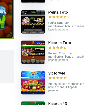
Pelita Toto
Pelita Toto
rutin
memberikan bonus menarik
kepada pemain.
Kisaran Toto
Kisaran Toto
rutin
memberikan bonus menarik
kepada pemain.
Victory4d
Victory4d rutin memberikan
bonus menarik kepada
pemain.
Kisaran 4D