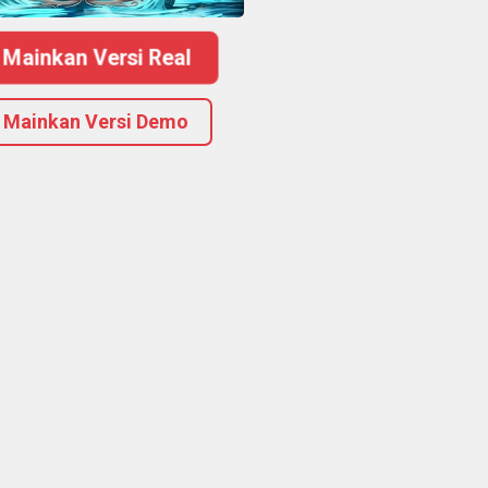
Mainkan Versi Real
Mainkan Versi Demo