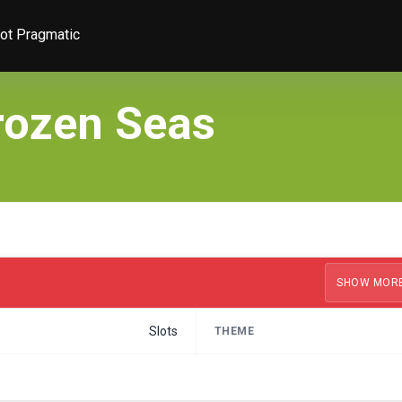
ot Pragmatic
rozen Seas
SHOW MOR
Slots
THEME