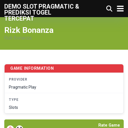
DEMO SLOT PRAGMATIC &
PREDIKSI TOGEL
TERCEPAT
Rizk Bonanza
Rizk Bonanza
GAME INFORMATION
PROVIDER
Pragmatic Play
TYPE
Slots
Rate Game