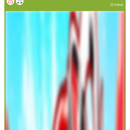
(
0
Votes)