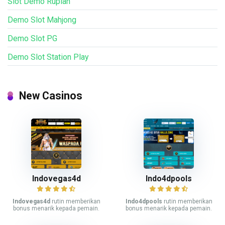
Slot Demo Rupiah
Demo Slot Mahjong
Demo Slot PG
Demo Slot Station Play
New Casinos
Indovegas4d
Indo4dpools
Indovegas4d
rutin memberikan
Indo4dpools
rutin memberikan
bonus menarik kepada pemain.
bonus menarik kepada pemain.