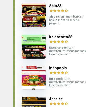
Shio88
Shio88
rutin memberikan
bonus menarik kepada
pemain.
kaisartoto88
Kaisartoto88
rutin
memberikan bonus menarik
kepada pemain.
Indopools
Indopools
rutin
memberikan bonus menarik
kepada pemain.
4dprize