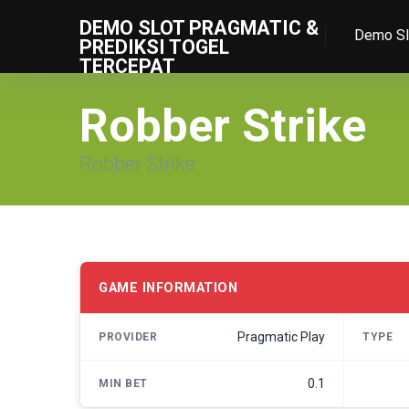
DEMO SLOT PRAGMATIC &
Demo Sl
PREDIKSI TOGEL
TERCEPAT
Robber Strike
Robber Strike
GAME INFORMATION
Pragmatic Play
PROVIDER
TYPE
0.1
MIN BET