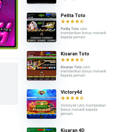
Pelita Toto
Pelita Toto
rutin
memberikan bonus menarik
kepada pemain.
Kisaran Toto
Kisaran Toto
rutin
memberikan bonus menarik
kepada pemain.
Victory4d
Victory4d rutin memberikan
bonus menarik kepada
pemain.
Kisaran 4D