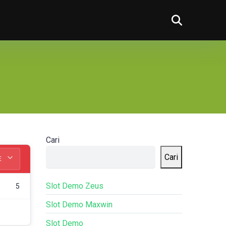
Cari
Cari
E
Slot Demo Zeus
5
Slot Demo Maxwin
Slot Demo