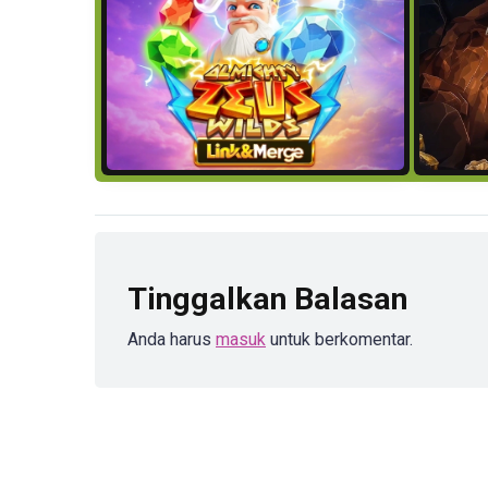
Tinggalkan Balasan
Anda harus
masuk
untuk berkomentar.