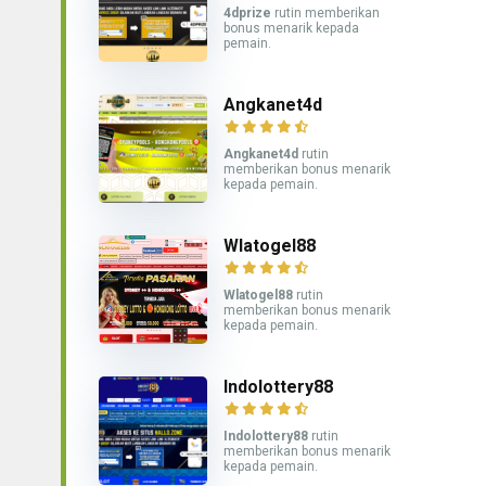
4dprize
rutin memberikan
bonus menarik kepada
pemain.
Angkanet4d
Angkanet4d
rutin
memberikan bonus menarik
kepada pemain.
Wlatogel88
Wlatogel88
rutin
memberikan bonus menarik
kepada pemain.
Indolottery88
Indolottery88
rutin
memberikan bonus menarik
kepada pemain.