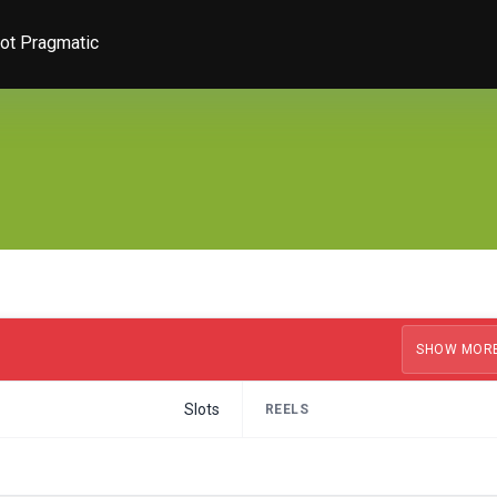
ot Pragmatic
SHOW MOR
Slots
REELS