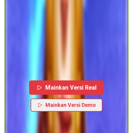
Mainkan Versi Real
Mainkan Versi Demo