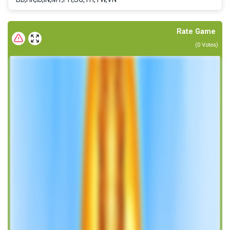
Rate Game
(
0
Votes)