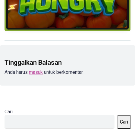
Tinggalkan Balasan
Anda harus
masuk
untuk berkomentar.
Cari
Cari