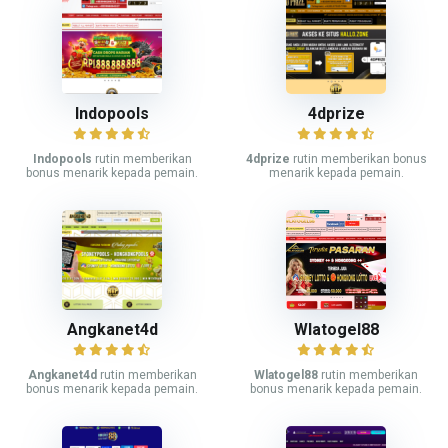
Indopools
4dprize
Indopools
rutin memberikan
4dprize
rutin memberikan bonus
bonus menarik kepada pemain.
menarik kepada pemain.
Angkanet4d
Wlatogel88
Angkanet4d
rutin memberikan
Wlatogel88
rutin memberikan
bonus menarik kepada pemain.
bonus menarik kepada pemain.