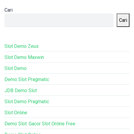
Cari
Cari
Slot Demo Zeus
Slot Demo Maxwin
Slot Demo
Demo Slot Pragmatic
JDB Demo Slot
Slot Demo Pragmatic
Slot Online
Demo Slot: Gacor Slot Online Free