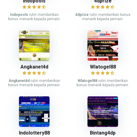
Indopools
4dprize
Indopools
rutin memberikan
4dprize
rutin memberikan bonus
bonus menarik kepada pemain.
menarik kepada pemain.
Angkanet4d
Wlatogel88
Angkanet4d
rutin memberikan
Wlatogel88
rutin memberikan
bonus menarik kepada pemain.
bonus menarik kepada pemain.
Indolottery88
Bintang4dp