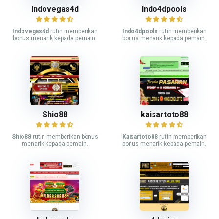
Indovegas4d
Indo4dpools
Indovegas4d
rutin memberikan
Indo4dpools
rutin memberikan
bonus menarik kepada pemain.
bonus menarik kepada pemain.
Shio88
kaisartoto88
Shio88
rutin memberikan bonus
Kaisartoto88
rutin memberikan
menarik kepada pemain.
bonus menarik kepada pemain.