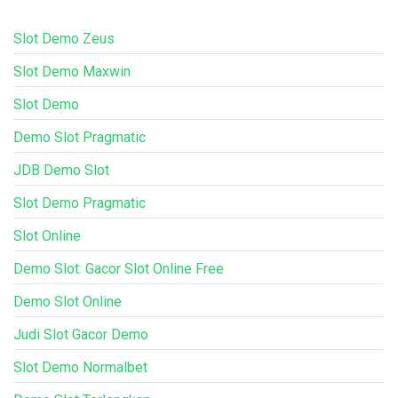
Slot Demo Zeus
Slot Demo Maxwin
Slot Demo
Demo Slot Pragmatic
JDB Demo Slot
Slot Demo Pragmatic
Slot Online
Demo Slot: Gacor Slot Online Free
Demo Slot Online
Judi Slot Gacor Demo
Slot Demo Normalbet