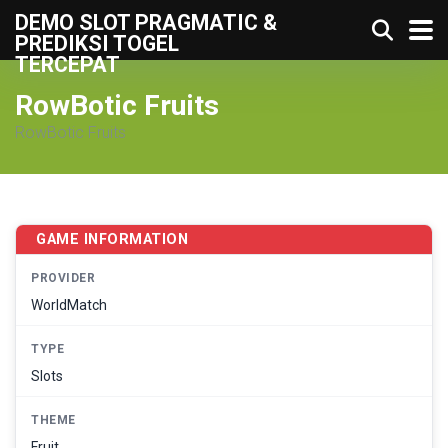
DEMO SLOT PRAGMATIC &
PREDIKSI TOGEL
TERCEPAT
RowBotic Fruits
RowBotic Fruits
GAME INFORMATION
PROVIDER
WorldMatch
TYPE
Slots
THEME
Fruit