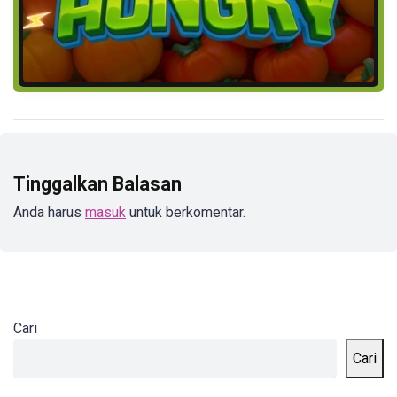
Tinggalkan Balasan
Anda harus
masuk
untuk berkomentar.
Cari
Cari