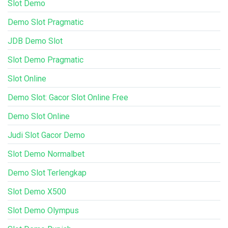
Slot Demo
Demo Slot Pragmatic
JDB Demo Slot
Slot Demo Pragmatic
Slot Online
Demo Slot: Gacor Slot Online Free
Demo Slot Online
Judi Slot Gacor Demo
Slot Demo Normalbet
Demo Slot Terlengkap
Slot Demo X500
Slot Demo Olympus