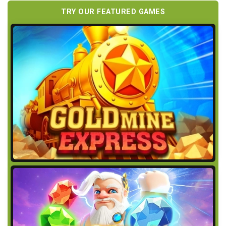
TRY OUR FEATURED GAMES