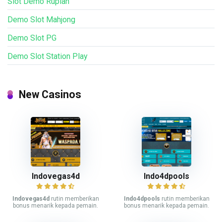
Slot Demo Rupiah
Demo Slot Mahjong
Demo Slot PG
Demo Slot Station Play
New Casinos
Indovegas4d
Indo4dpools
Indovegas4d
rutin memberikan
Indo4dpools
rutin memberikan
bonus menarik kepada pemain.
bonus menarik kepada pemain.