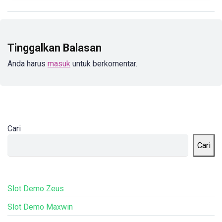
Tinggalkan Balasan
Anda harus
masuk
untuk berkomentar.
Cari
Cari
Slot Demo Zeus
Slot Demo Maxwin