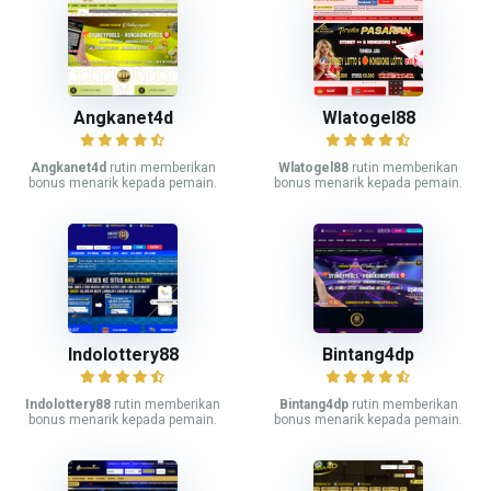
Angkanet4d
Wlatogel88
Angkanet4d
rutin memberikan
Wlatogel88
rutin memberikan
bonus menarik kepada pemain.
bonus menarik kepada pemain.
Indolottery88
Bintang4dp
Indolottery88
rutin memberikan
Bintang4dp
rutin memberikan
bonus menarik kepada pemain.
bonus menarik kepada pemain.