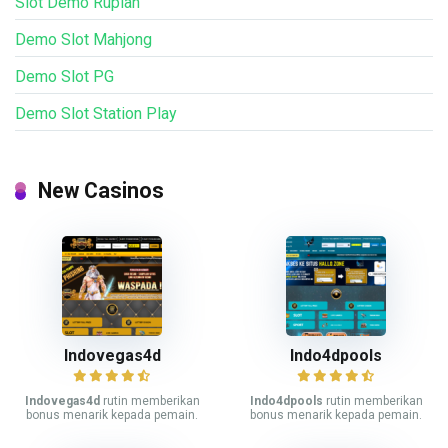
Slot Demo Rupiah
Demo Slot Mahjong
Demo Slot PG
Demo Slot Station Play
New Casinos
Indovegas4d
Indo4dpools
Indovegas4d
rutin memberikan
Indo4dpools
rutin memberikan
bonus menarik kepada pemain.
bonus menarik kepada pemain.