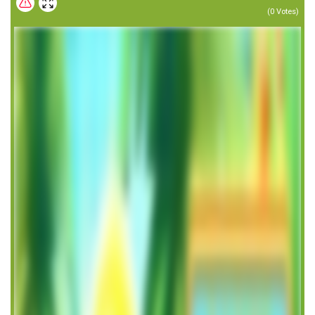
(
0
Votes)