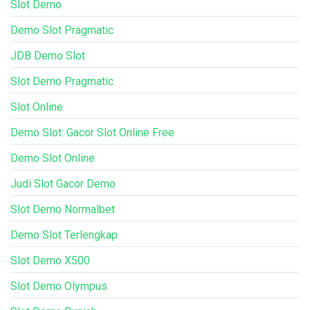
Slot Demo
Demo Slot Pragmatic
JDB Demo Slot
Slot Demo Pragmatic
Slot Online
Demo Slot: Gacor Slot Online Free
Demo Slot Online
Judi Slot Gacor Demo
Slot Demo Normalbet
Demo Slot Terlengkap
Slot Demo X500
Slot Demo Olympus