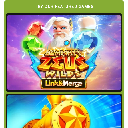
TRY OUR FEATURED GAMES