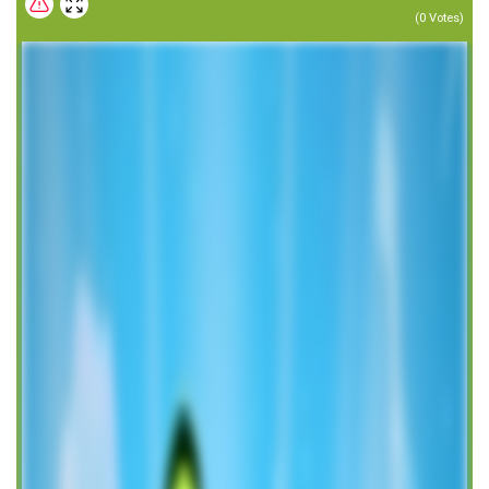
(
0
Votes)