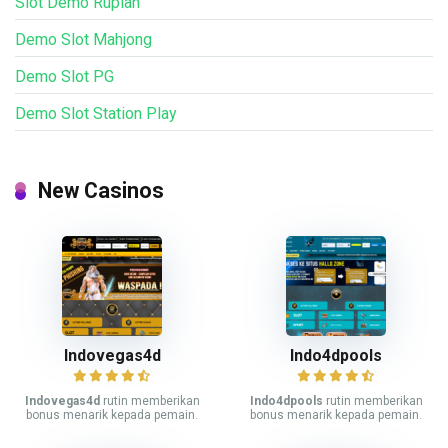
Slot Demo Rupiah
Demo Slot Mahjong
Demo Slot PG
Demo Slot Station Play
New Casinos
Indovegas4d
Indo4dpools
Indovegas4d
rutin memberikan
Indo4dpools
rutin memberikan
bonus menarik kepada pemain.
bonus menarik kepada pemain.