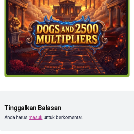
Tinggalkan Balasan
Anda harus
masuk
untuk berkomentar.