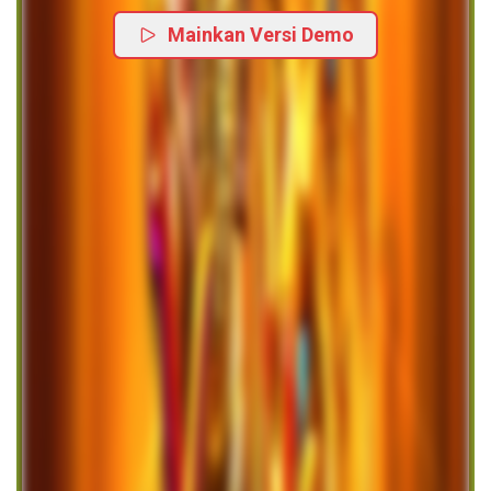
Mainkan Versi Demo