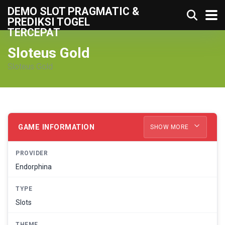
DEMO SLOT PRAGMATIC &
PREDIKSI TOGEL
TERCEPAT
Sloteus Gold
Sloteus Gold
GAME INFORMATION
SHOW MORE
PROVIDER
Endorphina
TYPE
Slots
THEME