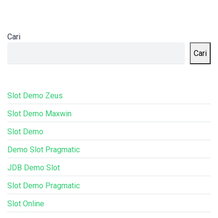
Cari
Cari
Slot Demo Zeus
Slot Demo Maxwin
Slot Demo
Demo Slot Pragmatic
JDB Demo Slot
Slot Demo Pragmatic
Slot Online