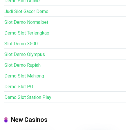
Demo Slot Online
Judi Slot Gacor Demo
Slot Demo Normalbet
Demo Slot Terlengkap
Slot Demo X500
Slot Demo Olympus
Slot Demo Rupiah
Demo Slot Mahjong
Demo Slot PG
Demo Slot Station Play
New Casinos