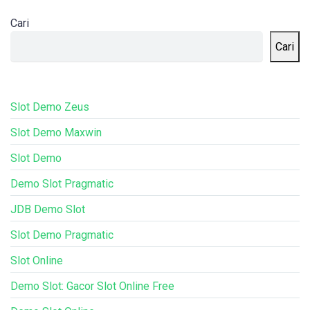
Cari
Cari
Slot Demo Zeus
Slot Demo Maxwin
Slot Demo
Demo Slot Pragmatic
JDB Demo Slot
Slot Demo Pragmatic
Slot Online
Demo Slot: Gacor Slot Online Free