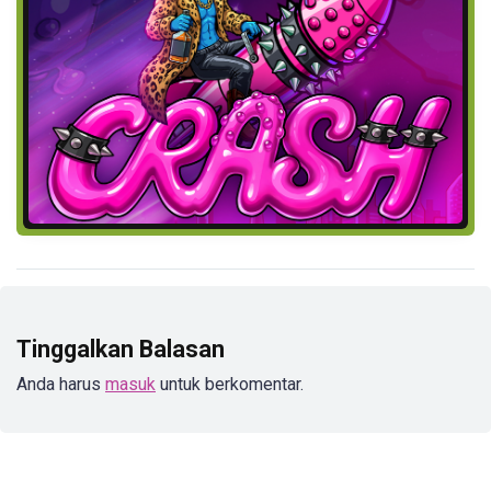
Tinggalkan Balasan
Anda harus
masuk
untuk berkomentar.