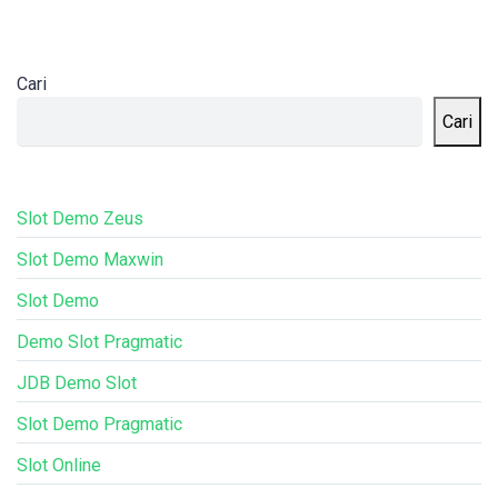
Cari
Cari
Slot Demo Zeus
Slot Demo Maxwin
Slot Demo
Demo Slot Pragmatic
JDB Demo Slot
Slot Demo Pragmatic
Slot Online