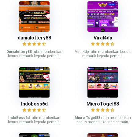
dunialottery88
Viral4dp
Dunialottery88
rutin memberikan
Viral4dp rutin memberikan bonus
bonus menarik kepada pemain.
menarik kepada pemain.
Indoboss6d
MicroTogel88
IndoBoss6d
rutin memberikan
Micro Togel88
rutin memberikan
bonus menarik kepada pemain.
bonus menarik kepada pemain.