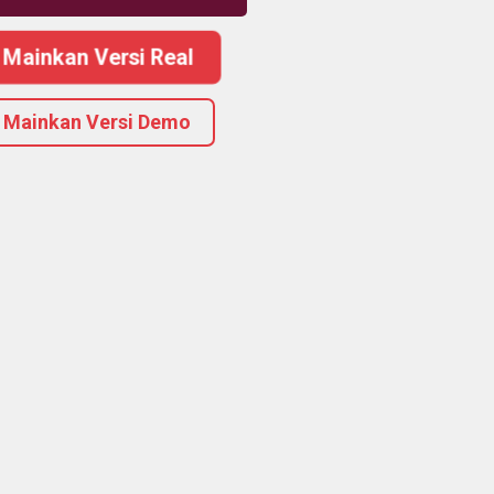
Mainkan Versi Real
Mainkan Versi Demo