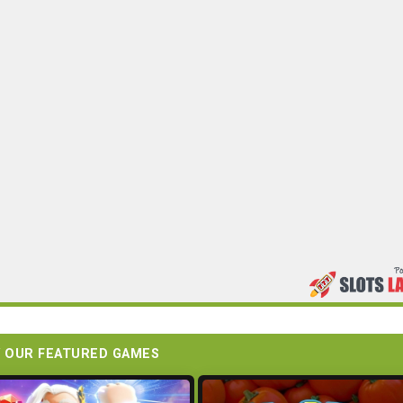
 OUR FEATURED GAMES