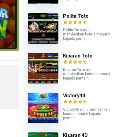
Pelita Toto
Pelita Toto
rutin
memberikan bonus menarik
kepada pemain.
Kisaran Toto
Kisaran Toto
rutin
memberikan bonus menarik
kepada pemain.
Victory4d
Victory4d rutin memberikan
bonus menarik kepada
pemain.
Kisaran 4D