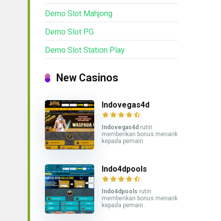
Demo Slot Mahjong
Demo Slot PG
Demo Slot Station Play
New Casinos
Indovegas4d
Indovegas4d
rutin
memberikan bonus menarik
kepada pemain.
Indo4dpools
Indo4dpools
rutin
memberikan bonus menarik
kepada pemain.