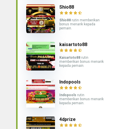
Shio88
Shio88
rutin memberikan
bonus menarik kepada
pemain.
kaisartoto88
Kaisartoto88
rutin
memberikan bonus menarik
kepada pemain.
Indopools
Indopools
rutin
memberikan bonus menarik
kepada pemain.
4dprize