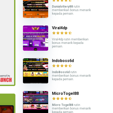
Dunialottery88
rutin
memberikan bonus menarik
kepada pemain.
Viral4dp
Viral4dp rutin memberikan
bonus menarik kepada
pemain.
Indoboss6d
IndoBoss6d
rutin
memberikan bonus menarik
kepada pemain.
MicroTogel88
Micro Togel88
rutin
memberikan bonus menarik
kepada pemain.