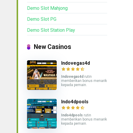
Demo Slot Mahjong
Demo Slot PG
Demo Slot Station Play
New Casinos
Indovegas4d
Indovegas4d
rutin
memberikan bonus menarik
kepada pemain.
Indo4dpools
Indo4dpools
rutin
memberikan bonus menarik
kepada pemain.