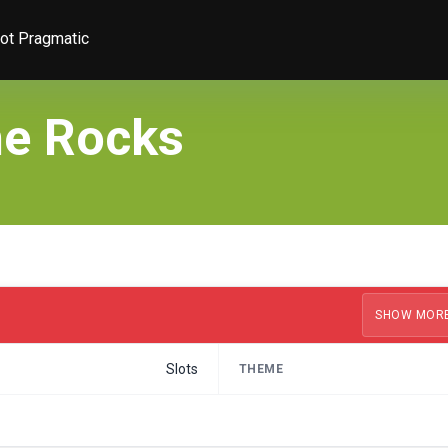
ot Pragmatic
he Rocks
SHOW MOR
Slots
THEME