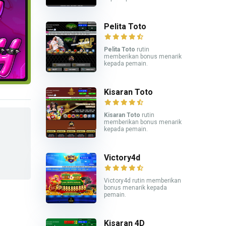
Pelita Toto
Pelita Toto
rutin
memberikan bonus menarik
kepada pemain.
Kisaran Toto
Kisaran Toto
rutin
memberikan bonus menarik
kepada pemain.
Victory4d
Victory4d rutin memberikan
bonus menarik kepada
pemain.
Kisaran 4D