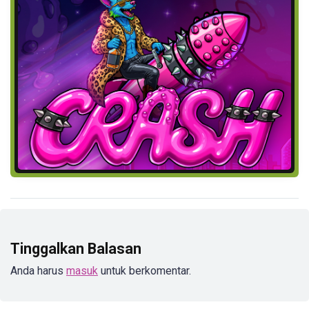
Tinggalkan Balasan
Anda harus
masuk
untuk berkomentar.