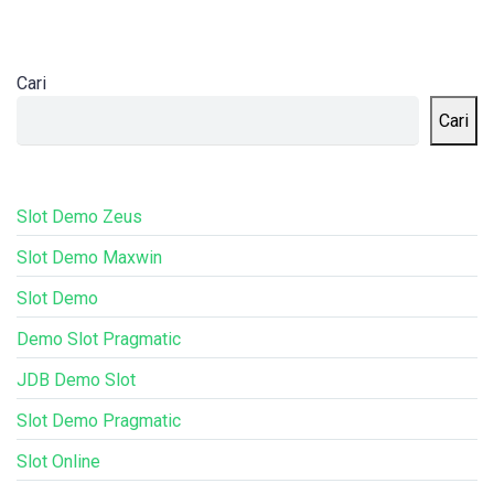
Cari
Cari
Slot Demo Zeus
Slot Demo Maxwin
Slot Demo
Demo Slot Pragmatic
JDB Demo Slot
Slot Demo Pragmatic
Slot Online