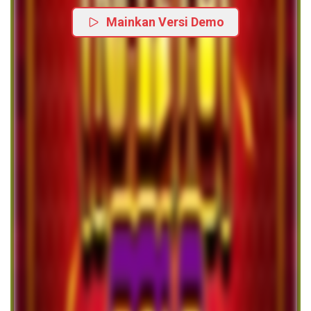
Mainkan Versi Demo