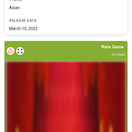
Asian
RELEASE DATE
March 10, 2025
Rate Game
(
0
Votes)