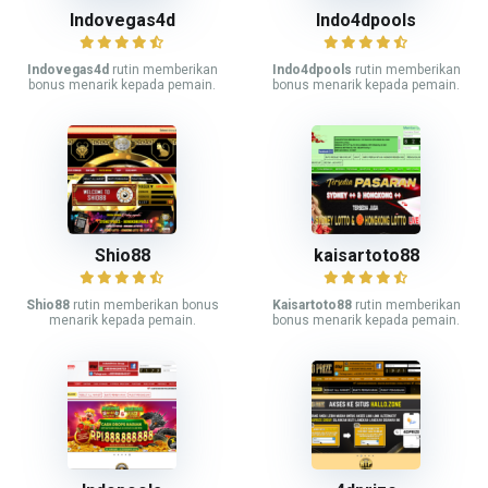
Indovegas4d
Indo4dpools
Indovegas4d
rutin memberikan
Indo4dpools
rutin memberikan
bonus menarik kepada pemain.
bonus menarik kepada pemain.
Shio88
kaisartoto88
Shio88
rutin memberikan bonus
Kaisartoto88
rutin memberikan
menarik kepada pemain.
bonus menarik kepada pemain.