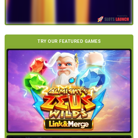
TRY OUR FEATURED GAMES