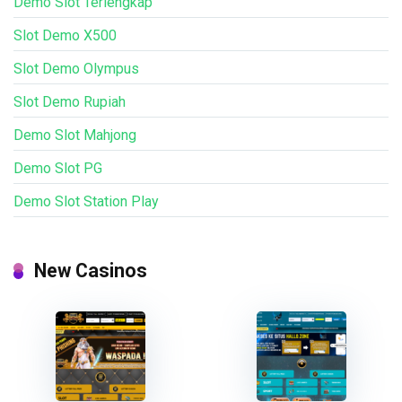
Demo Slot Terlengkap
Slot Demo X500
Slot Demo Olympus
Slot Demo Rupiah
Demo Slot Mahjong
Demo Slot PG
Demo Slot Station Play
New Casinos