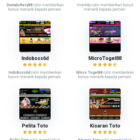
Dunialottery88
rutin memberikan
Viral4dp rutin memberikan bonus
bonus menarik kepada pemain.
menarik kepada pemain.
Indoboss6d
MicroTogel88
IndoBoss6d
rutin memberikan
Micro Togel88
rutin memberikan
bonus menarik kepada pemain.
bonus menarik kepada pemain.
Pelita Toto
Kisaran Toto
Pelita Toto
rutin memberikan
Kisaran Toto
rutin memberikan