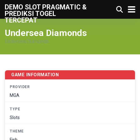
DEMO SLOT PRAGMATIC &
PREDIKSI TOGEL
TERCEPAT
Undersea Diamonds
Undersea Diamonds
GAME INFORMATION
PROVIDER
MGA
TYPE
Slots
THEME
Fish