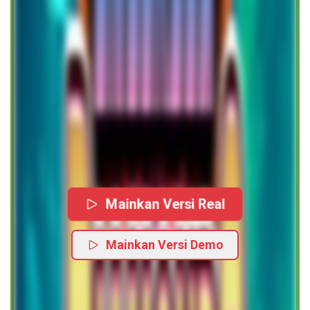
Mainkan Versi Real
Mainkan Versi Demo