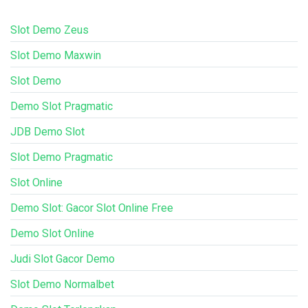
Slot Demo Zeus
Slot Demo Maxwin
Slot Demo
Demo Slot Pragmatic
JDB Demo Slot
Slot Demo Pragmatic
Slot Online
Demo Slot: Gacor Slot Online Free
Demo Slot Online
Judi Slot Gacor Demo
Slot Demo Normalbet