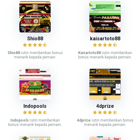
Shio88
kaisartoto88
Shio88
rutin memberikan bonus
Kaisartoto88
rutin memberikan
menarik kepada pemain.
bonus menarik kepada pemain.
Indopools
4dprize
Indopools
rutin memberikan
4dprize
rutin memberikan bonus
bonus menarik kepada pemain.
menarik kepada pemain.