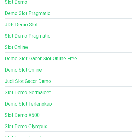
Slot Demo
Demo Slot Pragmatic
JDB Demo Slot
Slot Demo Pragmatic
Slot Online
Demo Slot: Gacor Slot Online Free
Demo Slot Online
Judi Slot Gacor Demo
Slot Demo Normalbet
Demo Slot Terlengkap
Slot Demo X500
Slot Demo Olympus