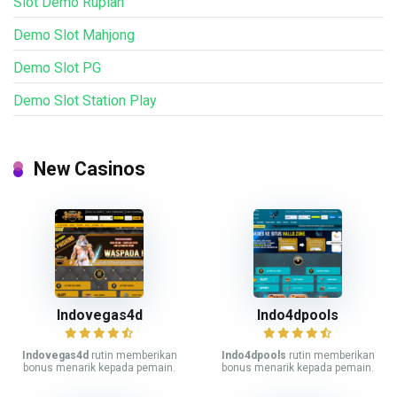
Slot Demo Rupiah
Demo Slot Mahjong
Demo Slot PG
Demo Slot Station Play
New Casinos
Indovegas4d
Indo4dpools
Indovegas4d
rutin memberikan
Indo4dpools
rutin memberikan
bonus menarik kepada pemain.
bonus menarik kepada pemain.