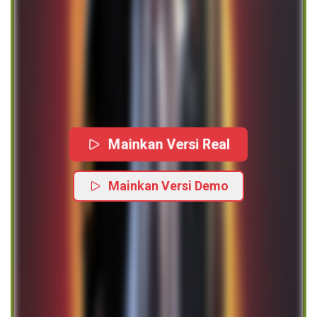
Mainkan Versi Real
Mainkan Versi Demo