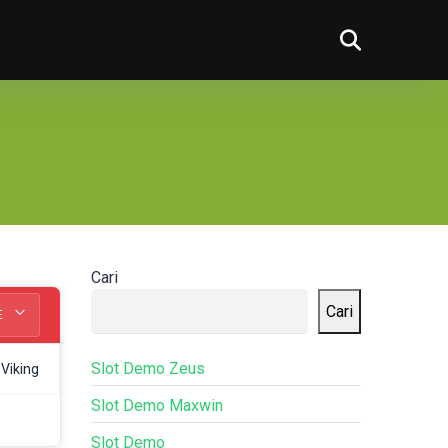
Cari
Cari
E
Slot Demo Zeus
Viking
Slot Demo Maxwin
Slot Demo