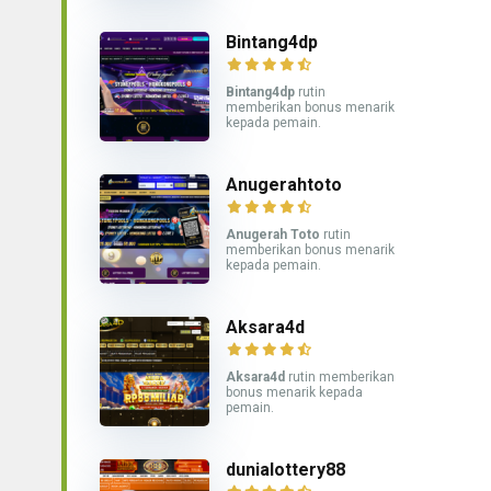
Bintang4dp
Bintang4dp
rutin
memberikan bonus menarik
kepada pemain.
Anugerahtoto
Anugerah Toto
rutin
memberikan bonus menarik
kepada pemain.
Aksara4d
Aksara4d
rutin memberikan
bonus menarik kepada
pemain.
dunialottery88