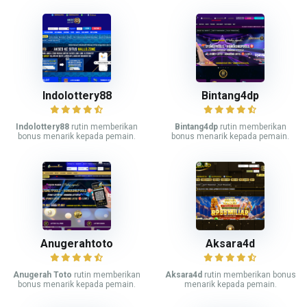
Indolottery88
Bintang4dp
Indolottery88
rutin memberikan
Bintang4dp
rutin memberikan
bonus menarik kepada pemain.
bonus menarik kepada pemain.
Anugerahtoto
Aksara4d
Anugerah Toto
rutin memberikan
Aksara4d
rutin memberikan bonus
bonus menarik kepada pemain.
menarik kepada pemain.