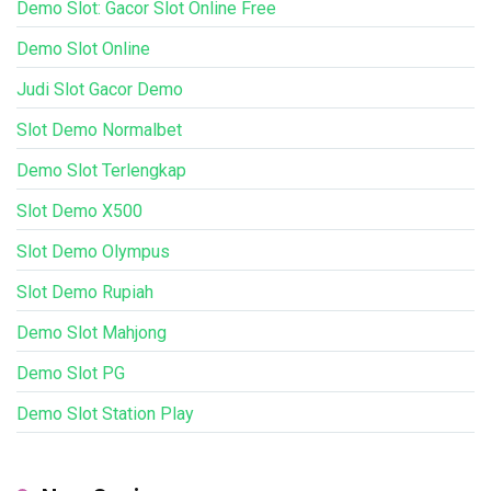
Demo Slot: Gacor Slot Online Free
Demo Slot Online
Judi Slot Gacor Demo
Slot Demo Normalbet
Demo Slot Terlengkap
Slot Demo X500
Slot Demo Olympus
Slot Demo Rupiah
Demo Slot Mahjong
Demo Slot PG
Demo Slot Station Play