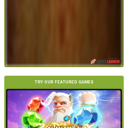
TRY OUR FEATURED GAMES