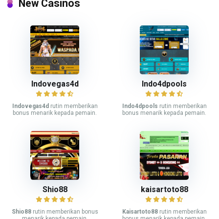
New Casinos
Indovegas4d
Indo4dpools
Indovegas4d
rutin memberikan
Indo4dpools
rutin memberikan
bonus menarik kepada pemain.
bonus menarik kepada pemain.
Shio88
kaisartoto88
Shio88
rutin memberikan bonus
Kaisartoto88
rutin memberikan
menarik kepada pemain.
bonus menarik kepada pemain.