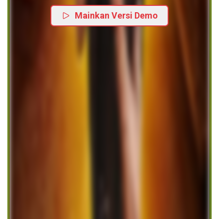
Mainkan Versi Demo