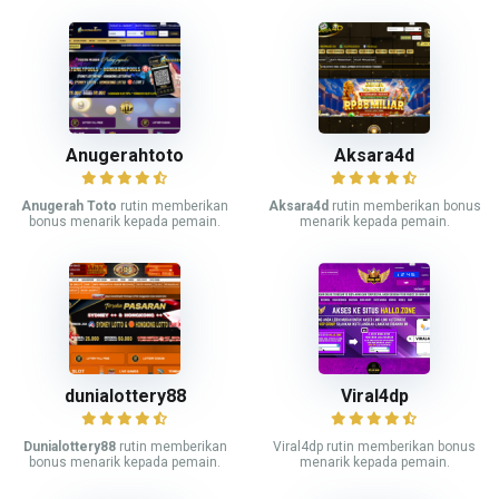
Anugerahtoto
Aksara4d
Anugerah Toto
rutin memberikan
Aksara4d
rutin memberikan bonus
bonus menarik kepada pemain.
menarik kepada pemain.
dunialottery88
Viral4dp
Dunialottery88
rutin memberikan
Viral4dp rutin memberikan bonus
bonus menarik kepada pemain.
menarik kepada pemain.