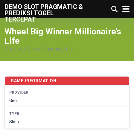
DEMO SLOT PRAGMATIC &
PREDIKSI TOGEL
TERCEPAT
Wheel Big Winner Millionaire’s
Life
Wheel Big Winner Millionaire’s Life
GAME INFORMATION
PROVIDER
Genii
TYPE
Slots