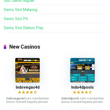
Slot Demo Rupiah
Demo Slot Mahjong
Demo Slot PG
Demo Slot Station Play
New Casinos
Indovegas4d
Indo4dpools
Indovegas4d
rutin memberikan
Indo4dpools
rutin memberikan
bonus menarik kepada pemain.
bonus menarik kepada pemain.