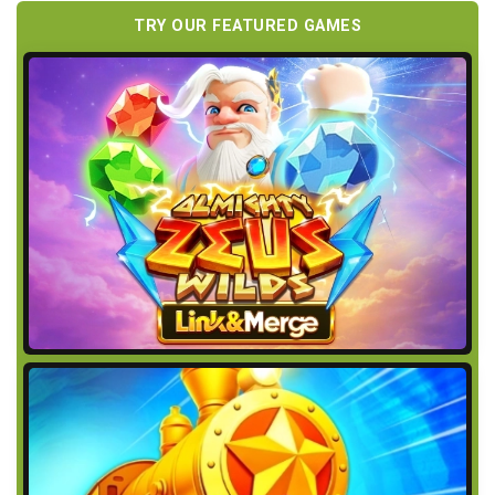
TRY OUR FEATURED GAMES