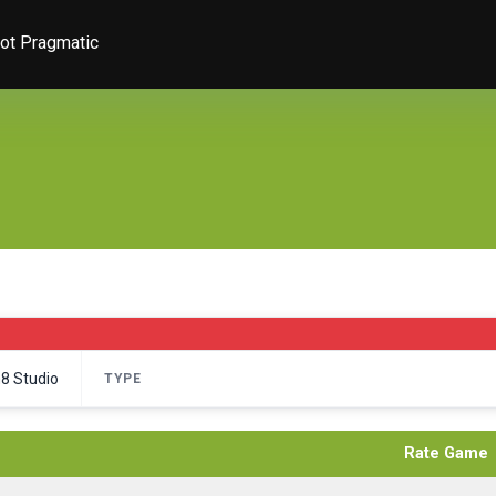
ot Pragmatic
8 Studio
TYPE
Rate Game