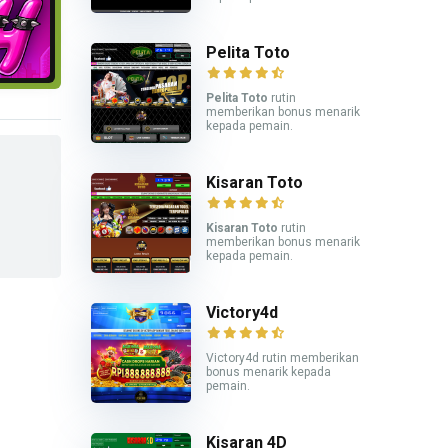
Pelita Toto
Pelita Toto
rutin
memberikan bonus menarik
kepada pemain.
Kisaran Toto
Kisaran Toto
rutin
memberikan bonus menarik
kepada pemain.
Victory4d
Victory4d rutin memberikan
bonus menarik kepada
pemain.
Kisaran 4D