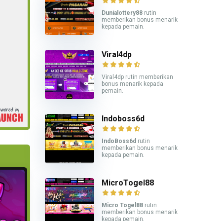
Dunialottery88
rutin
memberikan bonus menarik
kepada pemain.
Viral4dp
Viral4dp rutin memberikan
bonus menarik kepada
pemain.
Indoboss6d
IndoBoss6d
rutin
memberikan bonus menarik
kepada pemain.
MicroTogel88
Micro Togel88
rutin
memberikan bonus menarik
kepada pemain.