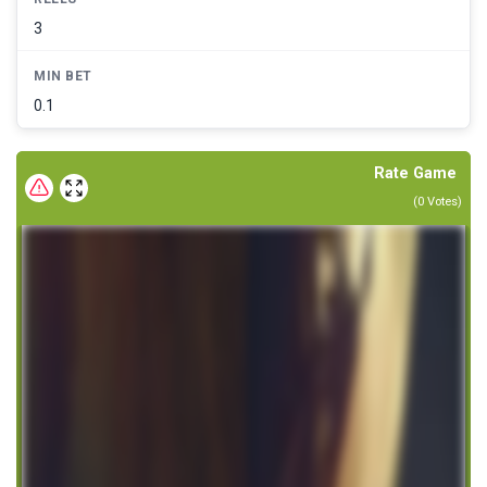
3
MIN BET
0.1
Rate Game
(
0
Votes)