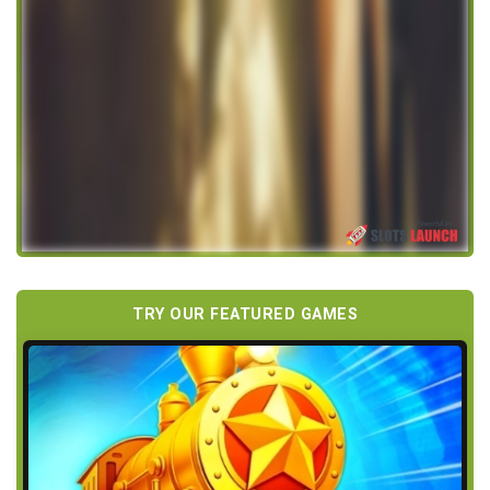
TRY OUR FEATURED GAMES