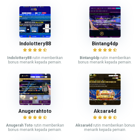
Indolottery88
Bintang4dp
Indolottery88
rutin memberikan
Bintang4dp
rutin memberikan
bonus menarik kepada pemain.
bonus menarik kepada pemain.
Anugerahtoto
Aksara4d
Anugerah Toto
rutin memberikan
Aksara4d
rutin memberikan bonus
bonus menarik kepada pemain.
menarik kepada pemain.