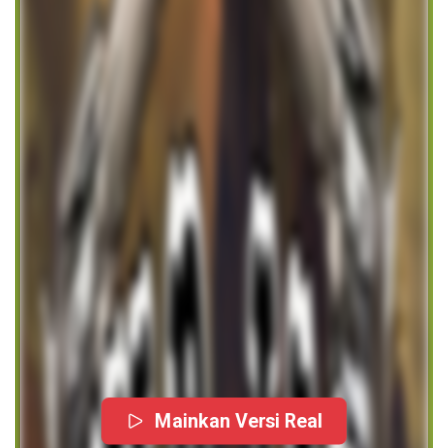
Mainkan Versi Real