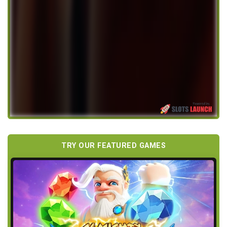
TRY OUR FEATURED GAMES