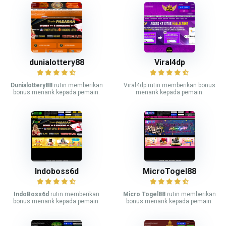
dunialottery88
Viral4dp
Dunialottery88
rutin memberikan
Viral4dp rutin memberikan bonus
bonus menarik kepada pemain.
menarik kepada pemain.
Indoboss6d
MicroTogel88
IndoBoss6d
rutin memberikan
Micro Togel88
rutin memberikan
bonus menarik kepada pemain.
bonus menarik kepada pemain.