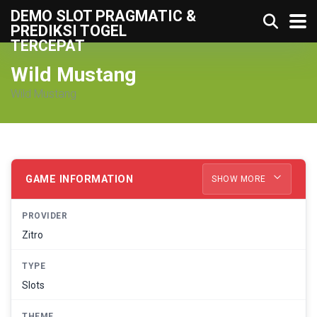
DEMO SLOT PRAGMATIC &
PREDIKSI TOGEL
TERCEPAT
Wild Mustang
Wild Mustang
GAME INFORMATION
SHOW MORE
PROVIDER
Zitro
TYPE
Slots
THEME