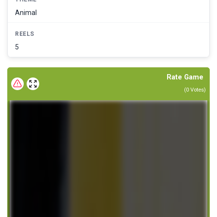
Animal
REELS
5
Rate Game
(
0
Votes)