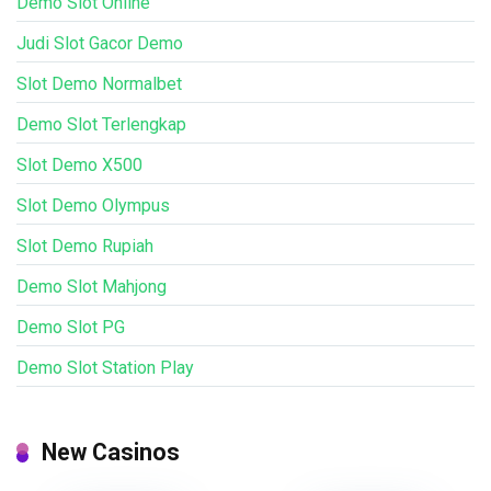
Demo Slot Online
Judi Slot Gacor Demo
Slot Demo Normalbet
Demo Slot Terlengkap
Slot Demo X500
Slot Demo Olympus
Slot Demo Rupiah
Demo Slot Mahjong
Demo Slot PG
Demo Slot Station Play
New Casinos