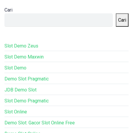
Cari
Cari
Slot Demo Zeus
Slot Demo Maxwin
Slot Demo
Demo Slot Pragmatic
JDB Demo Slot
Slot Demo Pragmatic
Slot Online
Demo Slot: Gacor Slot Online Free