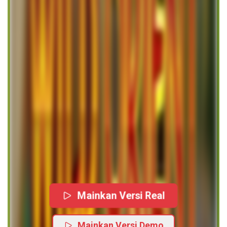
Mainkan Versi Real
Mainkan Versi Demo