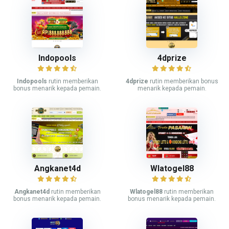
Indopools
4dprize
Indopools
rutin memberikan
4dprize
rutin memberikan bonus
bonus menarik kepada pemain.
menarik kepada pemain.
Angkanet4d
Wlatogel88
Angkanet4d
rutin memberikan
Wlatogel88
rutin memberikan
bonus menarik kepada pemain.
bonus menarik kepada pemain.