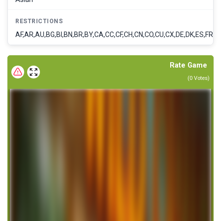
RESTRICTIONS
AF,AR,AU,BG,BI,BN,BR,BY,CA,CC,CF,CH,CN,CO,CU,CX,DE,DK,ES,FR,GB,
Rate Game
(
0
Votes)