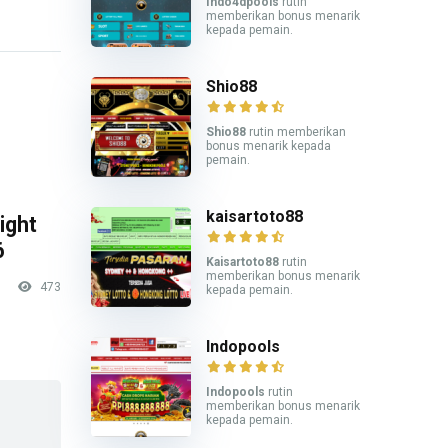
Indo4dpools
rutin
memberikan bonus menarik
kepada pemain.
Shio88
Shio88
rutin memberikan
bonus menarik kepada
pemain.
kaisartoto88
ight
6
Kaisartoto88
rutin
memberikan bonus menarik
473
kepada pemain.
Indopools
Indopools
rutin
memberikan bonus menarik
kepada pemain.