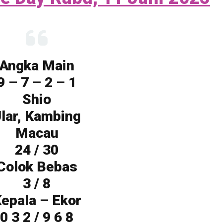
Angka Main
9 – 7 – 2 – 1
Shio
lar, Kambing
Macau
24 / 30
Colok Bebas
3 / 8
epala – Ekor
0 3 2 / 9 6 8