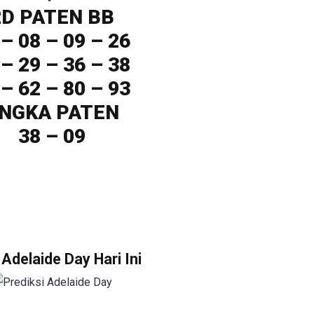
2D PATEN BB
 – 08 – 09 – 26
 – 29 – 36 – 38
 – 62 – 80 – 93
NGKA PATEN
38 – 09
 Adelaide Day Hari Ini