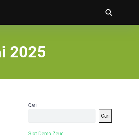
ni 2025
Cari
Cari
Slot Demo Zeus