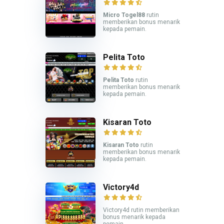
Micro Togel88
rutin
memberikan bonus menarik
kepada pemain.
Pelita Toto
Pelita Toto
rutin
memberikan bonus menarik
kepada pemain.
Kisaran Toto
Kisaran Toto
rutin
memberikan bonus menarik
kepada pemain.
Victory4d
Victory4d rutin memberikan
bonus menarik kepada
pemain.