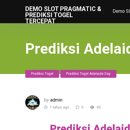
DEMO SLOT PRAGMATIC &
Demo Sl
PREDIKSI TOGEL
TERCEPAT
Prediksi Adelai
Prediksi Togel
Prediksi Togel Adelaide Day
by
admin
1 tahun ago
0
90
Prediksi Adelai