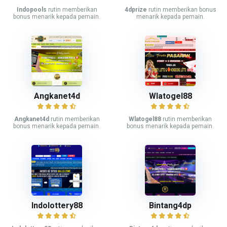
Indopools
rutin memberikan
4dprize
rutin memberikan bonus
bonus menarik kepada pemain.
menarik kepada pemain.
Angkanet4d
Wlatogel88
Angkanet4d
rutin memberikan
Wlatogel88
rutin memberikan
bonus menarik kepada pemain.
bonus menarik kepada pemain.
Indolottery88
Bintang4dp