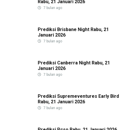
Rabu, 21 Januari 2026
7 bulan ago
Prediksi Brisbane Night Rabu, 21
Januari 2026
7 bulan ago
Prediksi Canberra Night Rabu, 21
Januari 2026
7 bulan ago
Prediksi Supremeventures Early Bird
Rabu, 21 Januari 2026
7 bulan ago
Prediksi Pcso Rabu, 21 Januari 2026