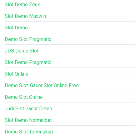
Slot Demo Zeus
Slot Demo Maxwin
Slot Demo
Demo Slot Pragmatic
JDB Demo Slot
Slot Demo Pragmatic
Slot Online
Demo Slot: Gacor Slot Online Free
Demo Slot Online
Judi Slot Gacor Demo
Slot Demo Normalbet
Demo Slot Terlengkap