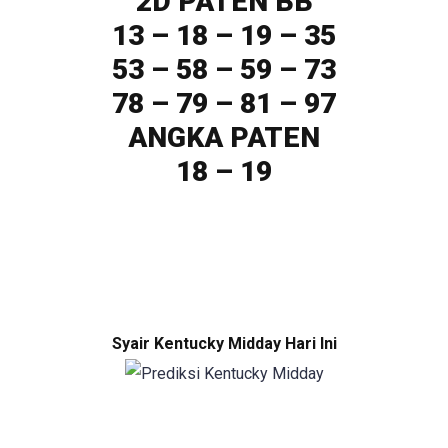
2D PATEN BB
13 – 18 – 19 – 35
53 – 58 – 59 – 73
78 – 79 – 81 – 97
ANGKA PATEN
18 – 19
Syair Kentucky Midday Hari Ini