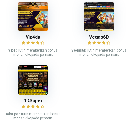
Vip4dp
Vegas6D
vip4d
rutin memberikan bonus
Vegas6D
rutin memberikan bonus
menarik kepada pemain.
menarik kepada pemain.
4DSuper
4dsuper
rutin memberikan bonus
menarik kepada pemain.