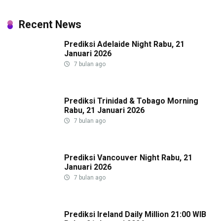
Recent News
Prediksi Adelaide Night Rabu, 21
Januari 2026
7 bulan ago
Prediksi Trinidad & Tobago Morning
Rabu, 21 Januari 2026
7 bulan ago
Prediksi Vancouver Night Rabu, 21
Januari 2026
7 bulan ago
Prediksi Ireland Daily Million 21:00 WIB