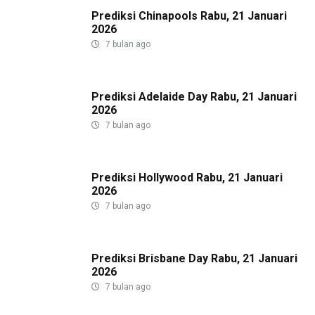
Prediksi Chinapools Rabu, 21 Januari
2026
7 bulan ago
Prediksi Adelaide Day Rabu, 21 Januari
2026
7 bulan ago
Prediksi Hollywood Rabu, 21 Januari
2026
7 bulan ago
Prediksi Brisbane Day Rabu, 21 Januari
2026
7 bulan ago