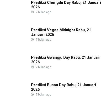
Prediksi Chengdu Day Rabu, 21 Januari
2026
7 bulan ago
Prediksi Vegas Midnight Rabu, 21
Januari 2026
7 bulan ago
Prediksi Gwangju Day Rabu, 21 Januari
2026
7 bulan ago
Prediksi Busan Day Rabu, 21 Januari
2026
7 bulan ago