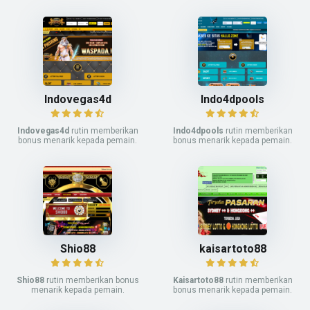
Indovegas4d
Indo4dpools
Indovegas4d
rutin memberikan
Indo4dpools
rutin memberikan
bonus menarik kepada pemain.
bonus menarik kepada pemain.
Shio88
kaisartoto88
Shio88
rutin memberikan bonus
Kaisartoto88
rutin memberikan
menarik kepada pemain.
bonus menarik kepada pemain.