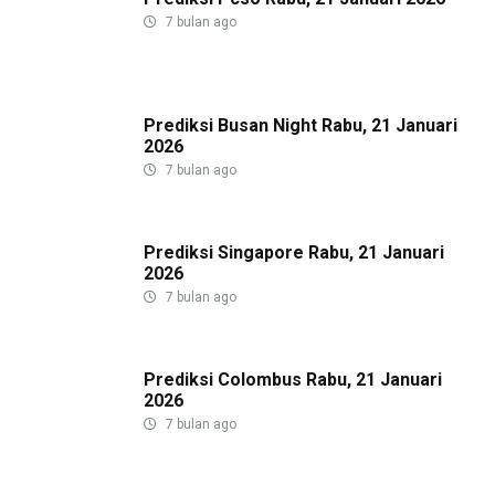
7 bulan ago
Prediksi Busan Night Rabu, 21 Januari
2026
7 bulan ago
Prediksi Singapore Rabu, 21 Januari
2026
7 bulan ago
Prediksi Colombus Rabu, 21 Januari
2026
7 bulan ago